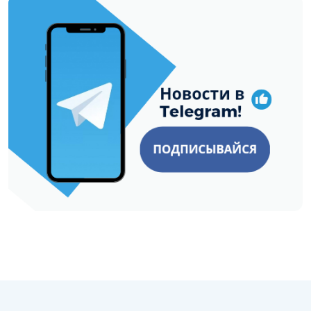
https://t.me/minskctvby