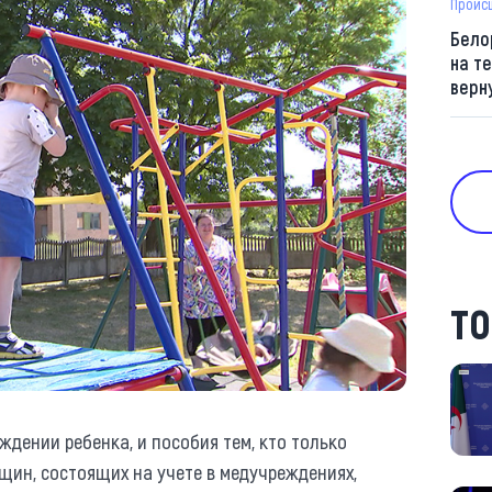
Проис
Бело
на т
верн
ТО
дении ребенка, и пособия тем, кто только
щин, состоящих на учете в медучреждениях,