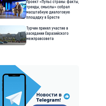
Проект «Пульс страны: факты,
тренды, смыслы» собрал
масштабную диалоговую
площадку в Бресте
Турчин принял участие в
заседании Евразийского
межправсовета
://t.me/minskctvby