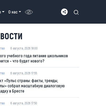
ы
О нас
ВОСТИ
тво
6 августа, 2026 18:00
вого учебного года питание школьников
нится – что будет нового?
тво
6 августа, 2026 17:55
кт «Пульс страны: факты, тренды,
лы» собрал масштабную диалоговую
адку в Бресте
тво
6 августа, 2026 17:50