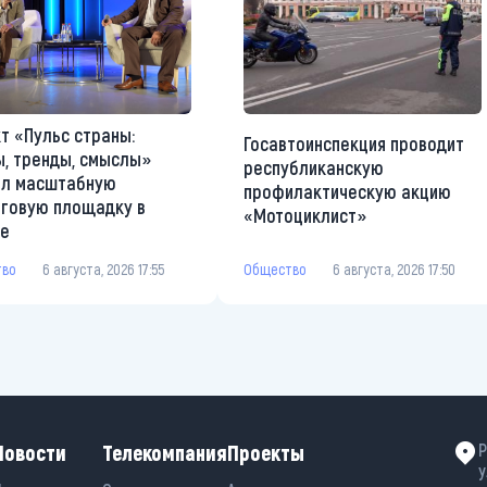
т «Пульс страны:
Госавтоинспекция проводит
, тренды, смыслы»
республиканскую
ал масштабную
профилактическую акцию
говую площадку в
«Мотоциклист»
те
Общество
6 августа, 2026 17:50
тво
6 августа, 2026 17:55
Новости
Телекомпания
Проекты
Р
у