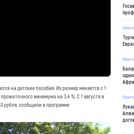
Госа
проф
Полит
Турч
Евра
Полит
Бела
одно
Афри
ся на детские пособия. Их размер меняется с 1
прожиточного минимума на 3,4 %. С 1 августа в
Полит
33 рубля, сообщили в программе
Лука
Алжи
дого