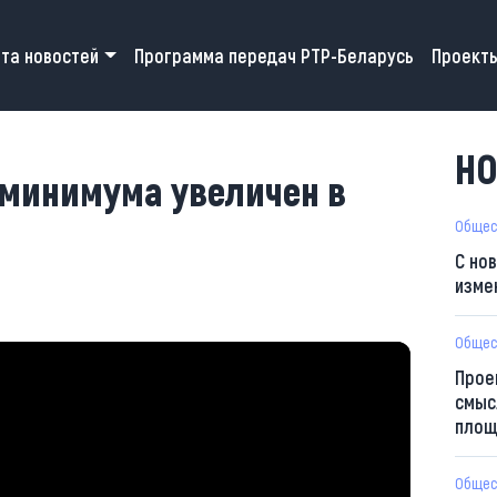
 navigation
та новостей
Программа передач РТР-Беларусь
Проект
НО
минимума увеличен в
Общес
С но
изме
Общес
Прое
смыс
площ
Общес