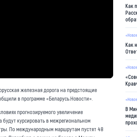
Как 
Расс
обра
«Ново
Как 
Отве
«Ново
«Сов
Крав
орусская железная дорога на предстоящие
общили в программе «Беларусь.Новости».
«Ново
В Ми
условиях прогнозируемого увеличение
меди
ва будут курсировать в межрегиональном
прох
тры. По международным маршрутам пустят 48