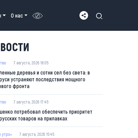
ы
О нас
ВОСТИ
тво
7 августа, 2026 18:05
ленные деревья и сотни сел без света: в
руси устраняют последствия мощного
ового фронта
тво
7 августа, 2026 17:45
шенко потребовал обеспечить приоритет
русских товаров на прилавках
е утро»
7 августа, 2026 15:45