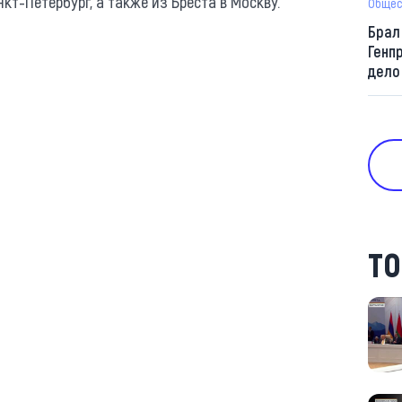
кт-Петербург, а также из Бреста в Москву.
Общес
Брал
Генп
дело
ТО