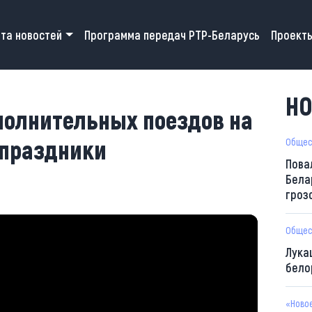
 navigation
та новостей
Программа передач РТР-Беларусь
Проект
НО
полнительных поездов на
 праздники
Общес
Пова
Бела
гроз
Общес
Лука
бело
«Ново