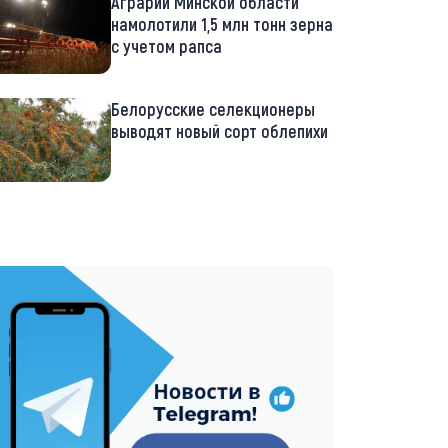
Аграрии Минской области
намолотили 1,5 млн тонн зерна
с учетом рапса
Белорусские селекционеры
выводят новый сорт облепихи
://t.me/minskctvby