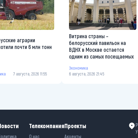
Витрина страны –
усские аграрии
белорусский павильон на
отили почти 6 млн тонн
ВДНХ в Москве остается
одним из самых посещаемых
Экономика
ика
7 августа, 2026 11:55
6 августа, 2026 21:45
Новости
Телекомпания
Проекты
Р
у
Политика
О нас
Акценты