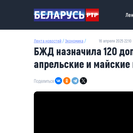
Перейти к основному содержанию
Main
Лен
Лента новостей
/
Экономика
/
16 апреля 2025 22:10
БЖД назначила 120 до
апрельские и майские
Поделиться: