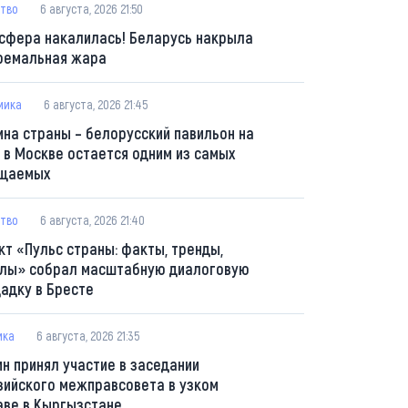
тво
6 августа, 2026 21:50
сфера накалилась! Беларусь накрыла
ремальная жара
мика
6 августа, 2026 21:45
ина страны – белорусский павильон на
 в Москве остается одним из самых
щаемых
тво
6 августа, 2026 21:40
кт «Пульс страны: факты, тренды,
лы» собрал масштабную диалоговую
адку в Бресте
ика
6 августа, 2026 21:35
ин принял участие в заседании
зийского межправсовета в узком
аве в Кыргызстане