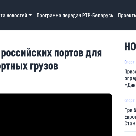
 navigation
та новостей
Программа передач РТР-Беларусь
Проект
НО
 российских портов для
ортных грузов
Спорт
Приз
опре
«Дин
Спорт
Три 
Евро
Стам