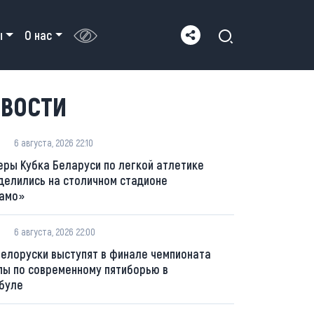
ы
О нас
ВОСТИ
6 августа, 2026 22:10
еры Кубка Беларуси по легкой атлетике
делились на столичном стадионе
амо»
6 августа, 2026 22:00
белоруски выступят в финале чемпионата
пы по современному пятиборью в
буле