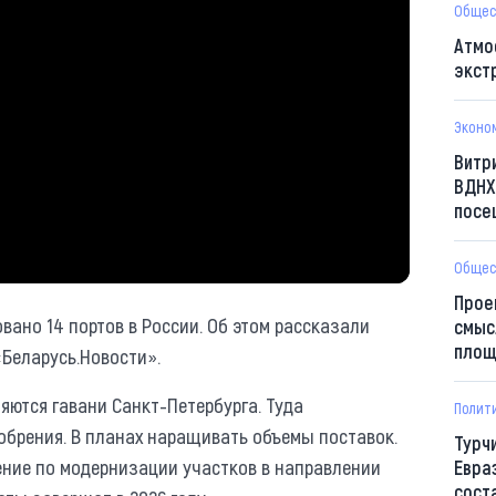
Общес
Атмо
экст
Эконо
Витр
ВДНХ
посе
Общес
Прое
вано 14 портов в России. Об этом рассказали
смыс
площ
Беларусь.Новости».
яются гавани Санкт-Петербурга. Туда
Полит
обрения. В планах наращивать объемы поставок.
Турч
ние по модернизации участков в направлении
Евра
сост