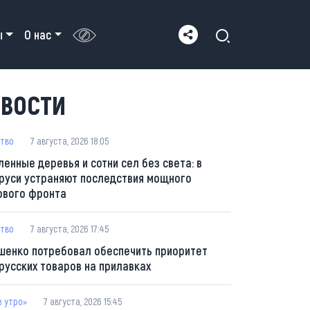
ы
О нас
ВОСТИ
тво
7 августа, 2026 18:05
ленные деревья и сотни сел без света: в
руси устраняют последствия мощного
ового фронта
тво
7 августа, 2026 17:45
шенко потребовал обеспечить приоритет
русских товаров на прилавках
е утро»
7 августа, 2026 15:45