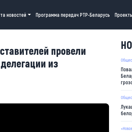
 navigation
та новостей
Программа передач РТР-Беларусь
Проект
НО
ставителей провели
 делегации из
Общес
Пова
Бела
гроз
Общес
Лука
бело
«Ново