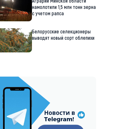
Аграрии Минской области
намолотили 1,5 млн тонн зерна
с учетом рапса
Белорусские селекционеры
выводят новый сорт облепихи
://t.me/minskctvby