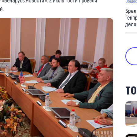
«Беларусь.Новости». 2 июля гости провели
Общес
й.
Брал
Генп
дело
ТО