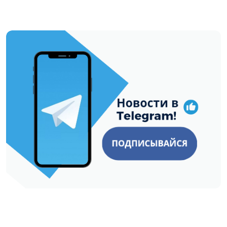
https://t.me/minskctvby