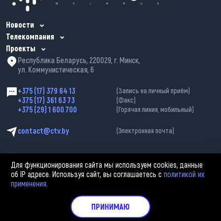
Новости
Телекомпания
Проекты
Республика Беларусь, 220029, г. Минск,
ул. Коммунистическая, 6
+375 (17) 379 64 13
(Запись на личный приём)
+375 (17) 361 63 73
(Факс)
+375 (29) 1 600 700
(Горячая линия, мобильный)
contact@ctv.by
(Электронная почта)
Для функционирования сайта мы используем cookies, данные
об IP адресе. Используя сайт, вы соглашаетесь с
политикой их
применения
.
2002—2026 © ЗАО «Столичное телевидение». При любом использовании
материалов активная гиперссылка на «belarus-news.by» обязательна.
Политика обработки персональных данных
ПРИНИМАЮ