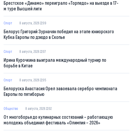
Брестское «Динамо» переиграло «Торпедо» на выезде в 17-
м туре Высшей лиги
Спорт
8 августа, 2026 22:09
Белорус Григорий Зурначян победил на этапе юниорского
Кубка Европы по дзюдо в Скопье
Спорт
8 августа, 2026 22:07
Ирина Курочкина выиграла международный турнир по
борьбе в Китае
Спорт
8 августа, 2026 22:05
Белоруска Анастасия Орел завоевала серебро чемпионата
Европы по пятиборью
Общество
8 августа, 2026 22:02
От многоборья до кулинарных состязаний – работающую
молодежь объединил фестиваль «Олимпия – 2026»