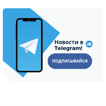
https://t.me/minskctvby