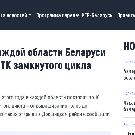
 navigation
та новостей
Программа передач РТР-Беларусь
Проект
НО
каждой области Беларуси
МТК замкнутого цикла
Полит
Ахме
возл
Полит
этого года в каждой области построят по 10
Лука
того цикла – от выращивания голов до
Ахме
из таких открыли в Докшицком районе, сообщили
Эконо
«Над