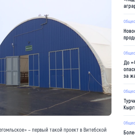
агра
Общес
Ново
прод
Общес
До +
опас
за ж
Общес
Турч
Кырг
Общес
гомльское» – первый такой проект в Витебской
Боле