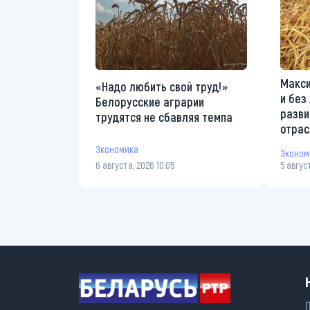
Макси
«Надо любить свой труд!»
и без
Белорусские аграрии
разви
трудятся не сбавляя темпа
отрас
Экономика
Эконом
6 августа, 2026 10:05
5 авгус