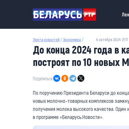
Перейти к основному содержанию
Main
Лен
Лента новостей
/
Экономика
/
4 октября 2024 21:17
До конца 2024 года в 
построят по 10 новых 
Поделиться:
По поручению Президента Беларуси до конца 
новых молочно-товарных комплексов замкну
получения молока высокого качества. Один 
в программе «Беларусь.Новости».