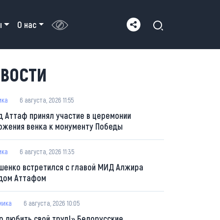
ы
О нас
ВОСТИ
ика
6 августа, 2026 11:55
д Аттаф принял участие в церемонии
ожения венка к монументу Победы
ика
6 августа, 2026 11:35
шенко встретился с главой МИД Алжира
дом Аттафом
мика
6 августа, 2026 10:05
о любить свой труд!» Белорусские