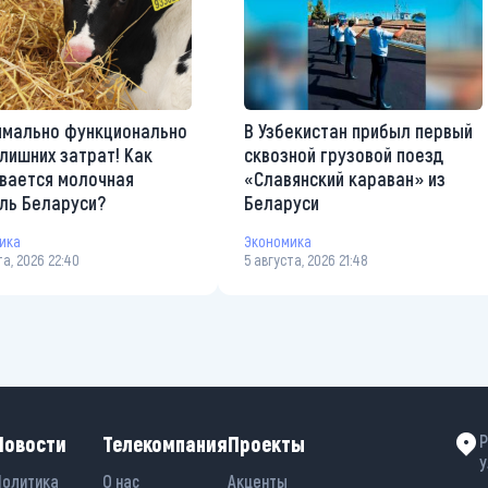
мально функционально
В Узбекистан прибыл первый
 лишних затрат! Как
сквозной грузовой поезд
вается молочная
«Славянский караван» из
ль Беларуси?
Беларуси
ика
Экономика
та, 2026 22:40
5 августа, 2026 21:48
Новости
Телекомпания
Проекты
Р
у
Политика
О нас
Акценты