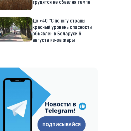
трудятся не сбавляя темпа
До +40 °С по югу страны –
красный уровень опасности
объявлен в Беларуси 6
августа из-за жары
://t.me/minskctvby