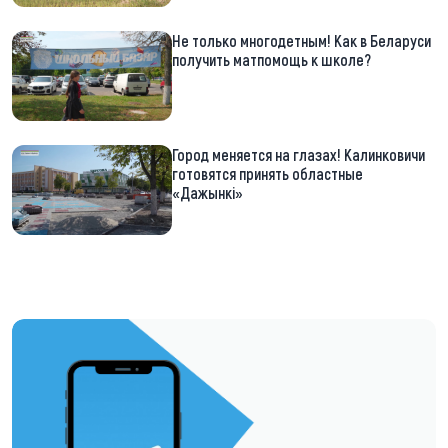
Не только многодетным! Как в Беларуси
получить матпомощь к школе?
Город меняется на глазах! Калинковичи
готовятся принять областные
«Дажынкі»
https://t.me/minskctvby