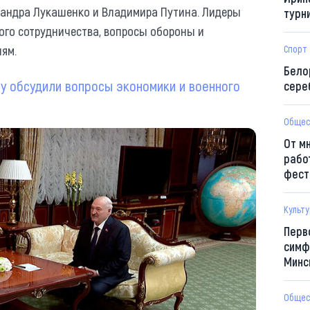
сандра Лукашенко и Владимира Путина. Лидеры
турн
ого сотрудничества, вопросы обороны и
иям.
Спорт
Бело
у обсудили вопросы экономики и военного
сере
Общес
От м
рабо
фест
Культ
Перв
симф
Минс
Общес