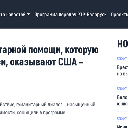
 navigation
та новостей
Программа передач РТР-Беларусь
Проект
НО
тарной помощи, которую
си, оказывают США –
Спорт
Брес
на в
Спорт
Бело
юнио
йствие, гуманитарный диалог – насыщенный
симости, сообщили в программе
Спорт
Ирин