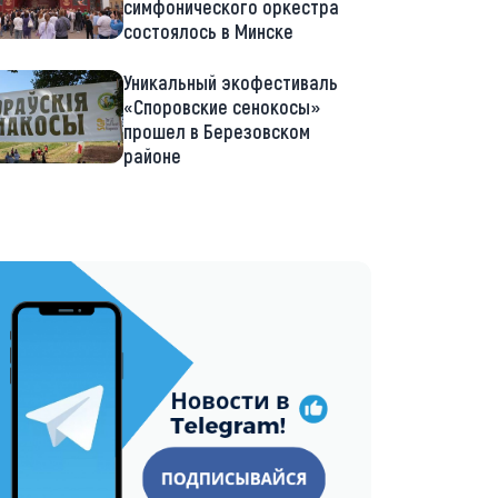
симфонического оркестра
состоялось в Минске
Уникальный экофестиваль
«Споровские сенокосы»
прошел в Березовском
районе
://t.me/minskctvby