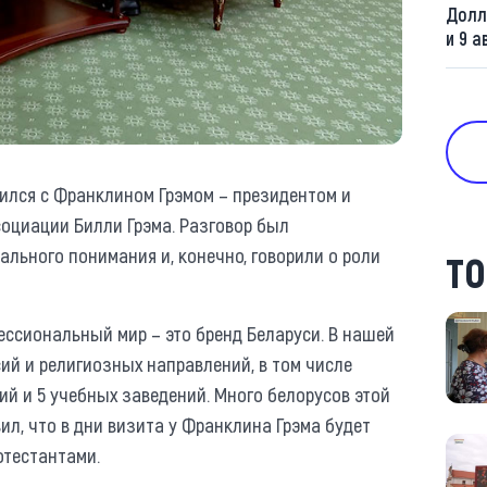
Долл
и 9 а
тился с Франклином Грэмом – президентом и
оциации Билли Грэма. Разговор был
ьного понимания и, конечно, говорили о роли
ТО
ссиональный мир – это бренд Беларуси. В нашей
ий и религиозных направлений, в том числе
ий и 5 учебных заведений. Много белорусов этой
ил, что в дни визита у Франклина Грэма будет
отестантами.