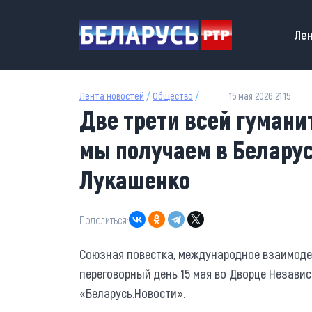
Перейти к основному содержанию
Main
Лен
Лента новостей
/
Общество
/
15 мая 2026 21:15
Две трети всей гумани
мы получаем в Белару
Лукашенко
Поделиться:
Союзная повестка, международное взаимоде
переговорный день 15 мая во Дворце Незави
«Беларусь.Новости».