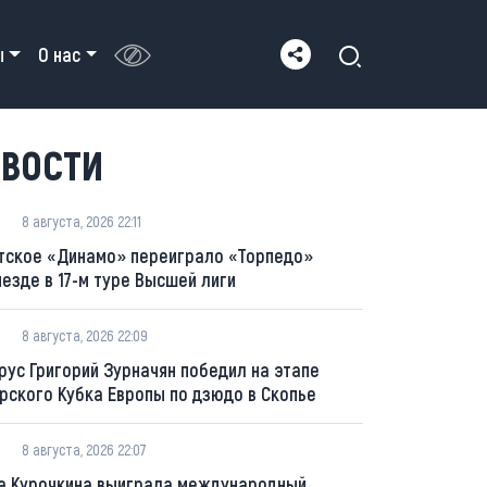
ы
О нас
ВОСТИ
8 августа, 2026 22:11
тское «Динамо» переиграло «Торпедо»
ыезде в 17-м туре Высшей лиги
8 августа, 2026 22:09
рус Григорий Зурначян победил на этапе
рского Кубка Европы по дзюдо в Скопье
8 августа, 2026 22:07
а Курочкина выиграла международный