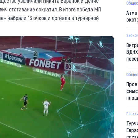
ущество увеличили Никита Баранок и Денис
Общес
вич отставание сократил. В итоге победа МЛ
Атмо
яне» набрали 13 очков и догнали в турнирной
экст
Эконо
Витр
ВДНХ
посе
Общес
Прое
смыс
площ
Полит
Турч
Евра
сост