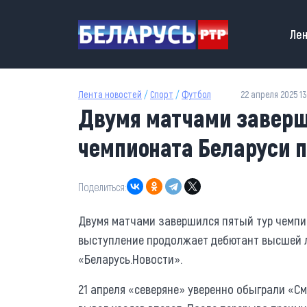
Перейти к основному содержанию
Main
Лен
Лента новостей
/
Спорт
/
Футбол
22 апреля 2025 13
Двумя матчами заверш
чемпионата Беларуси п
Поделиться:
Двумя матчами завершился пятый тур чемпи
выступление продолжает дебютант высшей л
«Беларусь.Новости».
21 апреля «северяне» уверенно обыграли «См