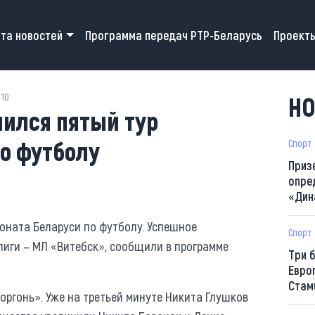
 navigation
та новостей
Программа передач РТР-Беларусь
Проект
:10
НО
ился пятый тур
о футболу
Спорт
Приз
опре
«Дин
оната Беларуси по футболу. Успешное
Спорт
иги – МЛ «Витебск», сообщили в программе
Три 
Евро
Стам
оргонь». Уже на третьей минуте Никита Глушков