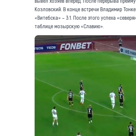
вывел хозяев вперед. После перерыва преим
Козловский. В конце встречи Владимир Тонке
«Витебска» – 3:1. После этого успеха «север
таблице мозырскую «Славию».