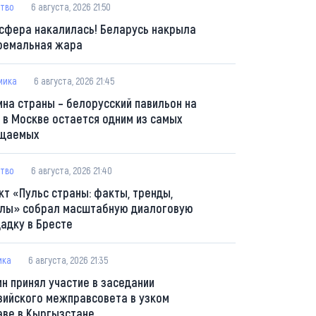
тво
6 августа, 2026 21:50
сфера накалилась! Беларусь накрыла
ремальная жара
мика
6 августа, 2026 21:45
ина страны – белорусский павильон на
 в Москве остается одним из самых
щаемых
тво
6 августа, 2026 21:40
кт «Пульс страны: факты, тренды,
лы» собрал масштабную диалоговую
адку в Бресте
ика
6 августа, 2026 21:35
ин принял участие в заседании
зийского межправсовета в узком
аве в Кыргызстане