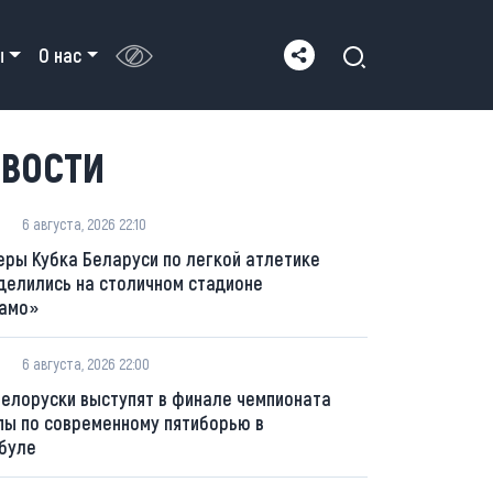
ы
О нас
ВОСТИ
6 августа, 2026 22:10
еры Кубка Беларуси по легкой атлетике
делились на столичном стадионе
амо»
6 августа, 2026 22:00
белоруски выступят в финале чемпионата
пы по современному пятиборью в
буле