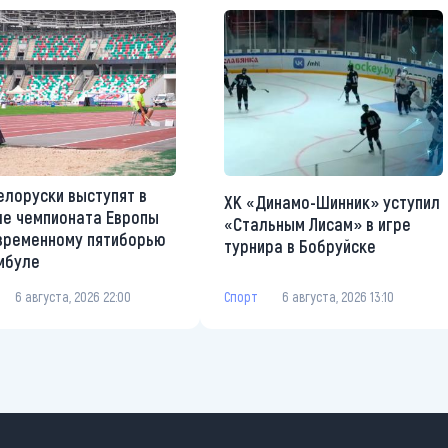
елоруски выступят в
ХК «Динамо-Шинник» уступил
е чемпионата Европы
«Стальным Лисам» в игре
временному пятиборью
турнира в Бобруйске
мбуле
Спорт
6 августа, 2026 13:10
6 августа, 2026 22:00