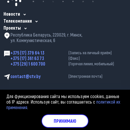
Новости
Телекомпания
Проекты
Республика Беларусь, 220029, г. Минск,
ул. Коммунистическая, 6
+375 (17) 379 64 13
(Запись на личный приём)
+375 (17) 361 63 73
(Факс)
+375 (29) 1 600 700
(Горячая линия, мобильный)
contact@ctv.by
(Электронная почта)
Для функционирования сайта мы используем cookies, данные
об IP адресе. Используя сайт, вы соглашаетесь с
политикой их
применения
.
2002—2026 © ЗАО «Столичное телевидение». При любом использовании
материалов активная гиперссылка на «belarus-news.by» обязательна.
Политика обработки персональных данных
ПРИНИМАЮ