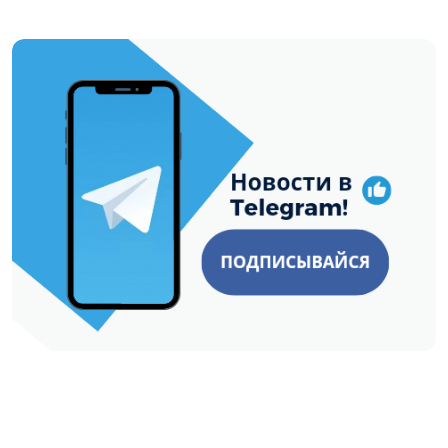
https://t.me/minskctvby