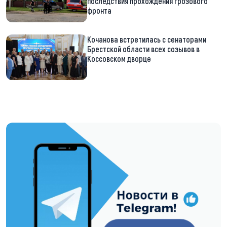
последствия прохождения грозового
фронта
Кочанова встретилась с сенаторами
Брестской области всех созывов в
Коссовском дворце
https://t.me/minskctvby