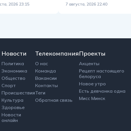
ста, 2026 23:15
7 августа, 2026 22:40
Новости
Телекомпания
Проекты
Политика
О нас
Акценты
Экономика
Команда
Рецепт настоящего
белоруса
Общество
Вакансии
Новое утро
Спорт
Контакты
Есть девчонка одна
Происшествия
Теги
Мисс Минск
Культура
Обратная связь
Здоровье
Новости
онлайн