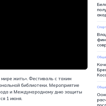
Бел
пол
ака
Спор
Вла
фин
сов
Обще
Коч
Бре
Кос
 мире жить». Фестиваль с таким
иональной библиотеки. Мероприятие
Обще
 года и Международному дню защиты
Осн
ся 1 июня.
рас
пос