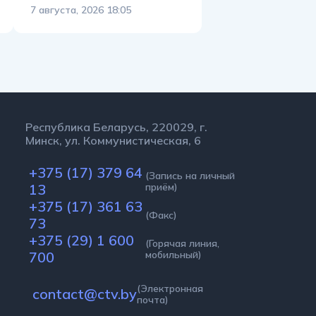
7 августа, 2026 18:05
Республика Беларусь, 220029, г.
Минск, ул. Коммунистическая, 6
+375 (17) 379 64
(Запись на личный
13
приём)
+375 (17) 361 63
(Факс)
73
+375 (29) 1 600
(Горячая линия,
700
мобильный)
(Электронная
contact@ctv.by
почта)