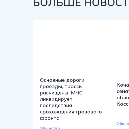
БОЛЬШЕ НОВОСТЕ
Основные дороги,
Коча
проезды, трассы
сена
расчищены. МЧС
обла
ликвидирует
Косс
последствия
прохождения грозового
фронта
Обще
Общество