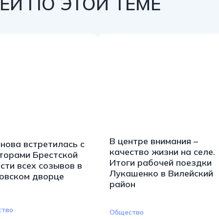
Й ПО ЭТОЙ ТЕМЕ
В центре внимания –
нова встретилась с
качество жизни на селе.
торами Брестской
Итоги рабочей поездки
сти всех созывов в
Лукашенко в Вилейский
овском дворце
район
ство
Общество