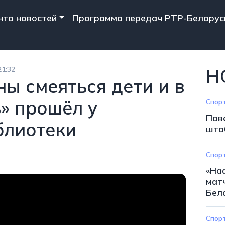
n navigation
нта новостей
Программа передач РТР-Беларус
21:32
Н
ы смеяться дети и в
» прошёл у
Спор
Пав
блиотеки
шта
Спор
«На
мат
Бел
Спор