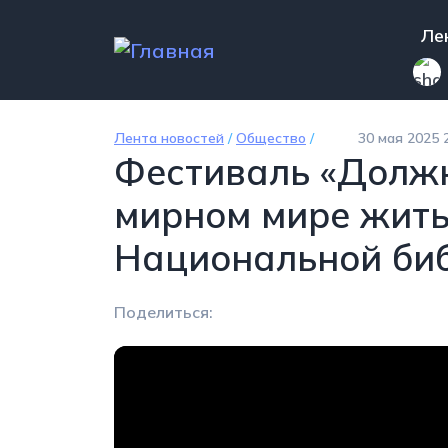
Перейти к основному содержанию
Mai
Ле
Лента новостей
/
Общество
/
30 мая 2025 
Фестиваль «Должн
мирном мире жить
Национальной би
Поделиться: