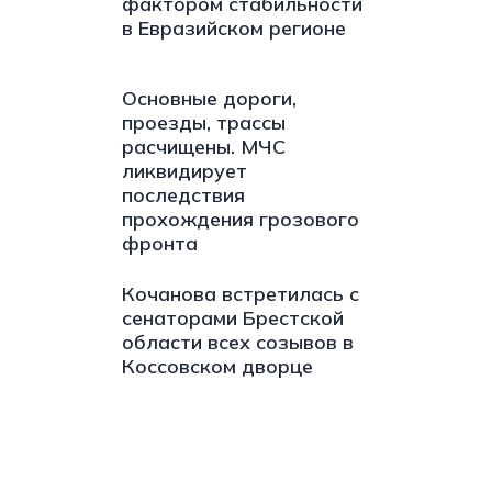
фактором стабильности
в Евразийском регионе
Основные дороги,
проезды, трассы
расчищены. МЧС
ликвидирует
последствия
прохождения грозового
фронта
Кочанова встретилась с
сенаторами Брестской
области всех созывов в
Коссовском дворце
s://t.me/minskctvby