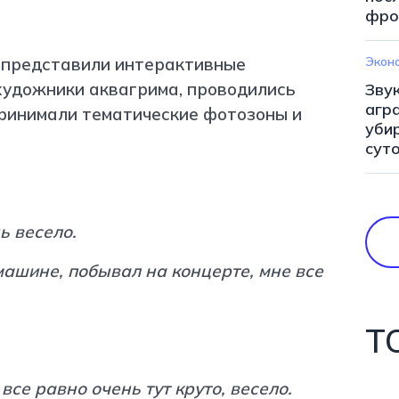
фро
 представили интерактивные
Экон
художники аквагрима, проводились
Зву
агр
принимали тематические фотозоны и
уби
сут
нь весело.
машине, побывал на концерте, мне все
Т
все равно очень тут круто, весело.