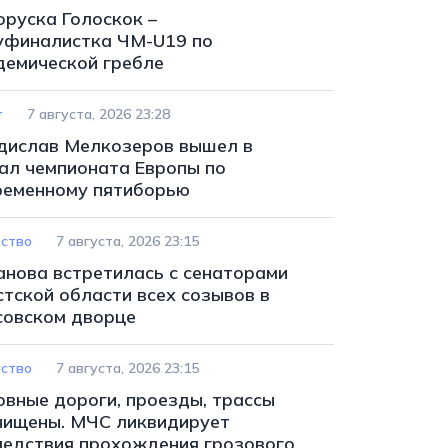
оруска Голоскок –
уфиналистка ЧМ-U19 по
демической гребле
т
7 августа, 2026 23:28
дислав Мелкозеров вышел в
ал чемпионата Европы по
ременному пятиборью
ство
7 августа, 2026 23:15
анова встретилась с сенаторами
стской области всех созывов в
совском дворце
ство
7 августа, 2026 23:15
овные дороги, проезды, трассы
чищены. МЧС ликвидирует
ледствия прохождения грозового