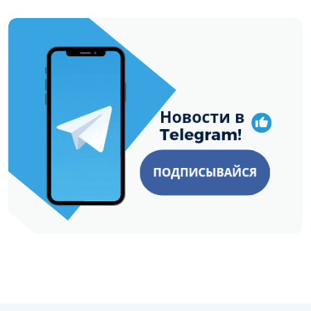
https://t.me/minskctvby