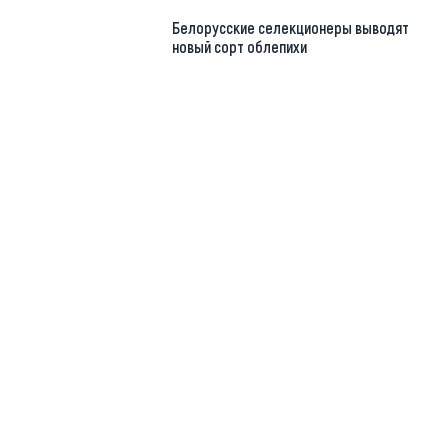
Белорусские селекционеры выводят
новый сорт облепихи
https://t.me/minskctvby