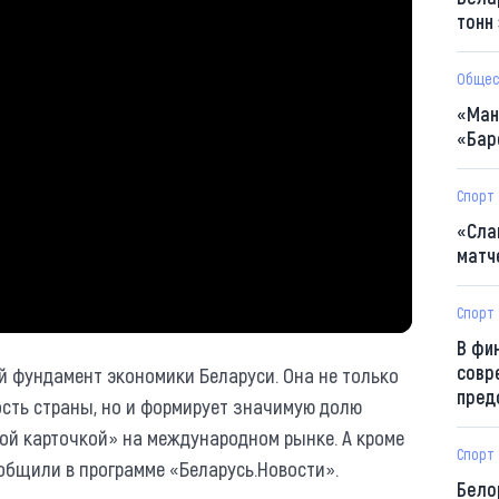
тонн
Общес
«Ман
«Бар
Спорт
«Сла
матч
Спорт
В фи
совр
й фундамент экономики Беларуси. Она не только
пред
сть страны, но и формирует значимую долю
ой карточкой» на международном рынке. А кроме
Спорт
ообщили в программе «Беларусь.Новости».
Бело