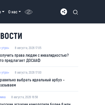
ы
О нас
ВОСТИ
е утро»
8 августа, 2026 17:05
получить права людям с инвалидностью?
что предлагает ДОСААФ
е утро»
8 августа, 2026 17:00
правильно выбрать идеальный арбуз –
казываем
мика
8 августа, 2026 16:58
русские аграрии намолотили более 6 млн