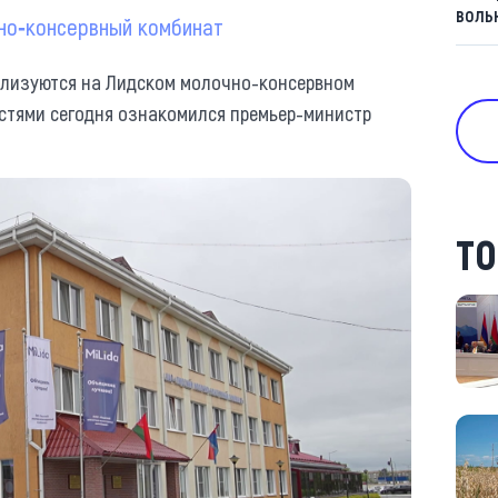
воль
чно‑консервный комбинат
ализуются на Лидском молочно-консервном
стями сегодня ознакомился премьер-министр
ТО