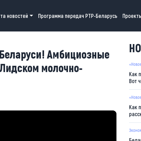
 navigation
та новостей
Программа передач РТР-Беларусь
Проект
НО
Беларуси! Амбициозные
 Лидском молочно-
«Ново
Как 
Вот 
«Ново
Как 
расс
Эконо
Бела