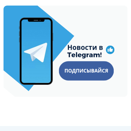
https://t.me/minskctvby