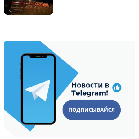
https://t.me/minskctvby