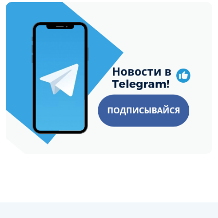
https://t.me/minskctvby