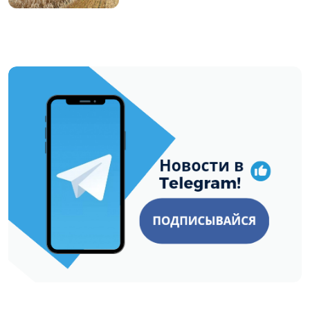
https://t.me/minskctvby