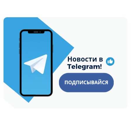
https://t.me/minskctvby