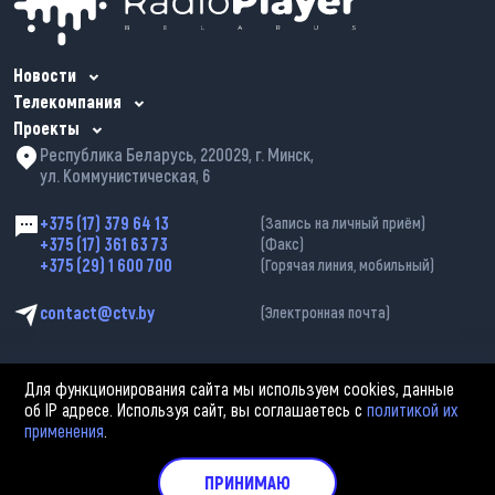
Новости
Телекомпания
Проекты
Республика Беларусь, 220029, г. Минск,
ул. Коммунистическая, 6
+375 (17) 379 64 13
(Запись на личный приём)
+375 (17) 361 63 73
(Факс)
+375 (29) 1 600 700
(Горячая линия, мобильный)
contact@ctv.by
(Электронная почта)
Для функционирования сайта мы используем cookies, данные
об IP адресе. Используя сайт, вы соглашаетесь с
политикой их
применения
.
2002—2026 © ЗАО «Столичное телевидение». При любом использовании
материалов активная гиперссылка на «belarus-news.by» обязательна.
Политика обработки персональных данных
ПРИНИМАЮ