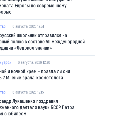
ионата Европы по современному
борью
тво
6 августа, 2026 12:31
русский школьник отправился на
рный полюс в составе VII международной
едиции «Ледокол знаний»
е утро»
6 августа, 2026 12:30
ной и ночной крем – правда ли они
ы? Мнение врача-косметолога
тво
6 августа, 2026 12:15
сандр Лукашенко поздравил
уженного деятеля науки БССР Петра
зя с юбилеем