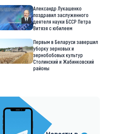
Александр Лукашенко
поздравил заслуженного
деятеля науки БССР Петра
Витязя с юбилеем
Первым в Беларуси завершил
уборку зерновых и
зернобобовых культур
Столинский и Жабинковский
районы
://t.me/minskctvby