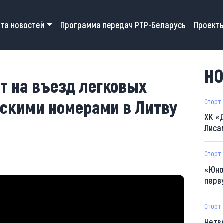
 navigation
та новостей
Программа передач РТР-Беларусь
Проект
НО
ет на въезд легковых
сскими номерами в Литву
Спорт
ХК «
Лиса
Спорт
«Юно
перв
Спорт
Четв