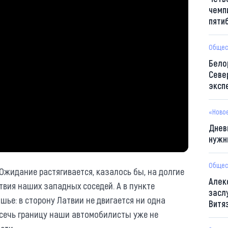
чемп
пяти
Общес
Бело
Севе
эксп
«Ново
Днев
нужн
Общес
Ожидание растягивается, казалось бы, на долгие
Алек
ствия наших западных соседей. А в пункте
засл
ье: в сторону Латвии не двигается ни одна
Витя
есечь границу наши автомобилисты уже не