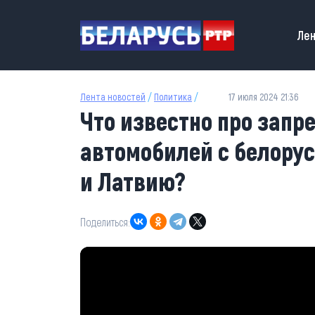
Перейти к основному содержанию
Main
Лен
Лента новостей
/
Политика
/
17 июля 2024 21:36
Что известно про запр
автомобилей с белору
и Латвию?
Поделиться: