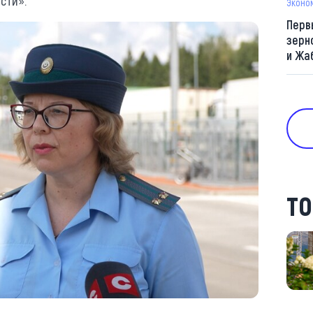
сти».
Эконо
Перв
зерн
и Жа
ТО