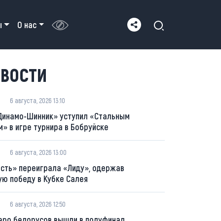
ы
О нас
ВОСТИ
6 августа, 2026 13:10
Динамо-Шинник» уступил «Стальным
м» в игре турнира в Бобруйске
6 августа, 2026 13:00
сть» переиграла «Лиду», одержав
ую победу в Кубке Салея
6 августа, 2026 12:50
еро белорусов вышли в полуфинал