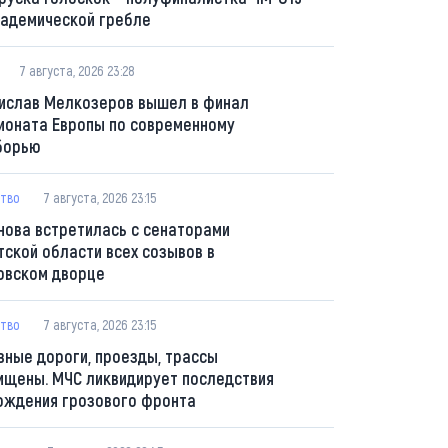
кадемической гребле
7 августа, 2026 23:28
ислав Мелкозеров вышел в финал
ионата Европы по современному
борью
тво
7 августа, 2026 23:15
нова встретилась с сенаторами
тской области всех созывов в
овском дворце
тво
7 августа, 2026 23:15
вные дороги, проезды, трассы
ищены. МЧС ликвидирует последствия
ождения грозового фронта