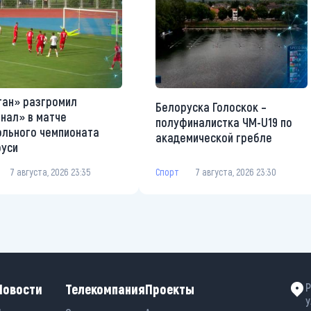
ан» разгромил
Белоруска Голоскок –
нал» в матче
полуфиналистка ЧМ-U19 по
льного чемпионата
академической гребле
руси
Спорт
7 августа, 2026 23:30
7 августа, 2026 23:35
Новости
Телекомпания
Проекты
Р
у