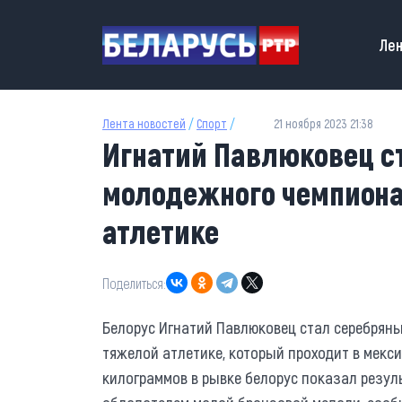
Перейти к основному содержанию
Main
Лен
Лента новостей
/
Спорт
/
21 ноября 2023 21:38
Игнатий Павлюковец с
молодежного чемпиона
атлетике
Поделиться:
Белорус Игнатий Павлюковец стал серебрян
тяжелой атлетике, который проходит в мекси
килограммов в рывке белорус показал резуль