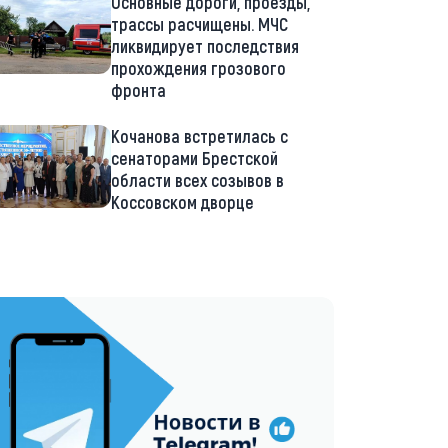
Основные дороги, проезды,
трассы расчищены. МЧС
ликвидирует последствия
прохождения грозового
фронта
Кочанова встретилась с
сенаторами Брестской
области всех созывов в
Коссовском дворце
://t.me/minskctvby