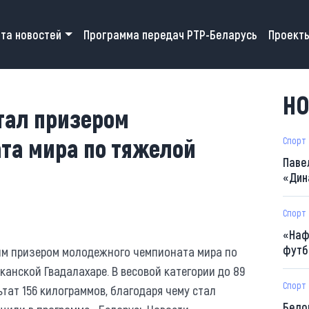
 navigation
та новостей
Программа передач РТР-Беларусь
Проект
НО
тал призером
та мира по тяжелой
Спорт
Паве
«Дин
Спорт
«Наф
футб
ым призером молодежного чемпионата мира по
канской Гвадалахаре. В весовой категории до 89
Спорт
тат 156 килограммов, благодаря чему стал
Бело