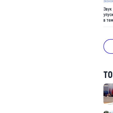
Эконо
Звук
упус
в те
ТО