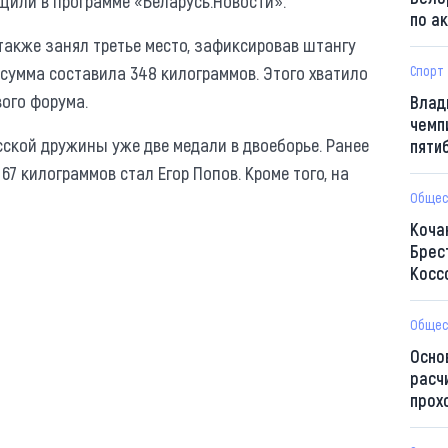
щили в программе «Беларусь.Новости».
по а
также занял третье место, зафиксировав штангу
я сумма составила 348 килограммов. Этого хватило
Спорт
вого форума.
Влад
чемп
сской дружины уже две медали в двоеборье. Ранее
пяти
7 килограммов стал Егор Попов. Кроме того, на
Общес
Коча
Брес
Косс
Общес
Осно
расч
прох