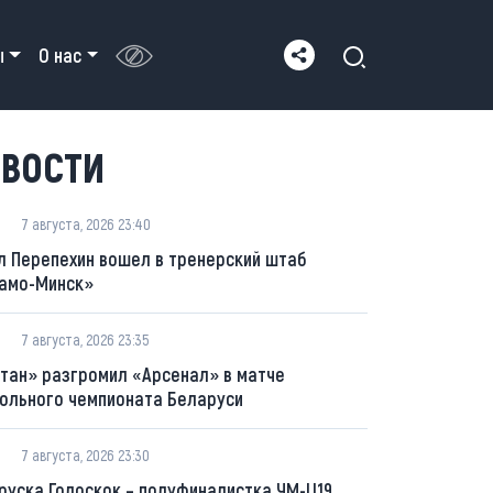
ы
О нас
ВОСТИ
7 августа, 2026 23:40
л Перепехин вошел в тренерский штаб
амо-Минск»
7 августа, 2026 23:35
тан» разгромил «Арсенал» в матче
ольного чемпионата Беларуси
7 августа, 2026 23:30
руска Голоскок – полуфиналистка ЧМ-U19