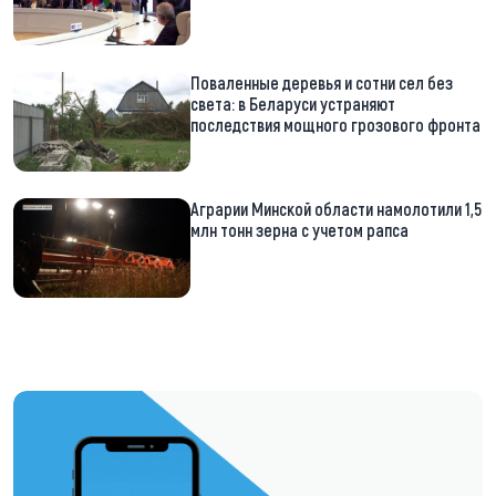
Поваленные деревья и сотни сел без
света: в Беларуси устраняют
последствия мощного грозового фронта
Аграрии Минской области намолотили 1,5
млн тонн зерна с учетом рапса
https://t.me/minskctvby