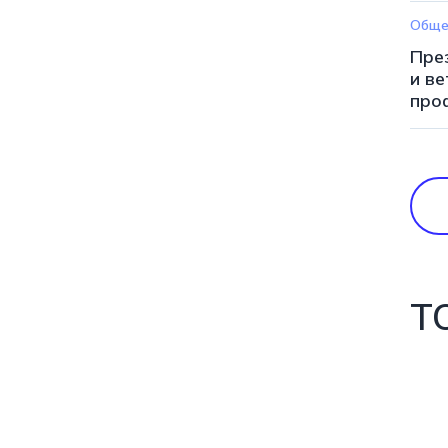
Обще
Пре
и в
про
Т