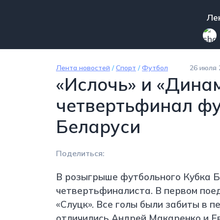
Перейти к основному содержанию
Mai
Ле
Лента новостей
/
Спорт
/
Футбол
26 июля 
«Ислочь» и «Дина
четвертьфинал фу
Беларуси
Поделиться:
В розыгрыше футбольного Кубка Б
четвертьфиналиста. В первом поед
«Слуцк». Все голы были забиты в п
отличились Андрей Макаренко и Е