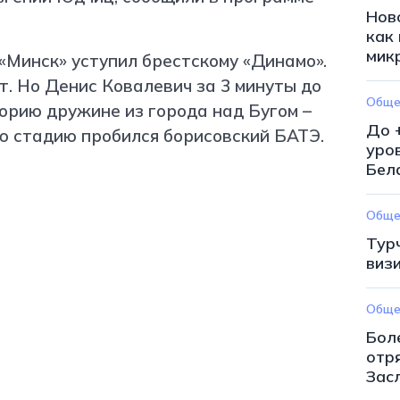
Нов
как
мик
«Минск» уступил брестскому «Динамо».
т. Но Денис Ковалевич за 3 минуты до
Обще
орию дружине из города над Бугом –
До 
ую стадию пробился борисовский БАТЭ.
уро
Бел
Обще
Тур
виз
Обще
Бол
отр
Зас