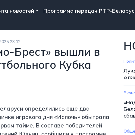
n navigation
нта новостей
Программа передач РТР-Беларус
2025 23:12
Н
мо-Брест» вышли в
тбольного Кубка
Поли
Лук
Алж
Экон
«На
еларуси определились еще два
Бел
сба
инке игрового дня «Ислочь» обыграла
ервом тайме. В составе победителей
Обще
вгений Юдчиц, сообщили в программе