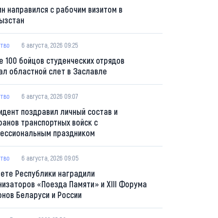
ин направился с рабочим визитом в
ызстан
тво
6 августа, 2026 09:25
е 100 бойцов студенческих отрядов
ал областной слет в Заславле
тво
6 августа, 2026 09:07
идент поздравил личный состав и
ранов транспортных войск с
ессиональным праздником
тво
6 августа, 2026 09:05
вете Республики наградили
низаторов «Поезда Памяти» и XIII Форума
онов Беларуси и России