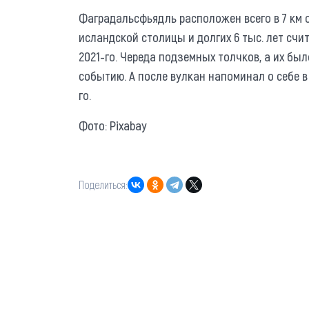
Фаградальсфьядль расположен всего в 7 км о
исландской столицы и долгих 6 тыс. лет счи
2021-го. Череда подземных толчков, а их бы
событию. А после вулкан напоминал о себе в с
го.
Фото: Pixabay
Поделиться: