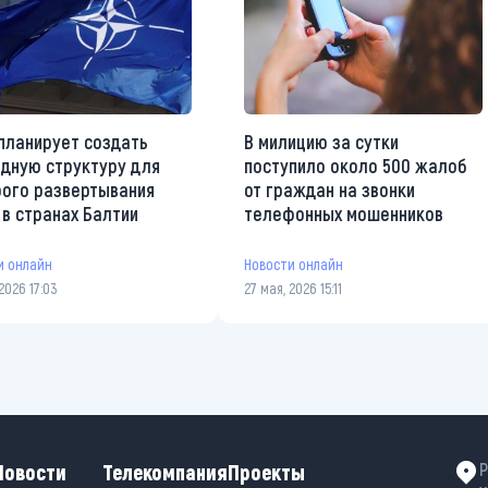
планирует создать
В милицию за сутки
дную структуру для
поступило около 500 жалоб
ого развертывания
от граждан на звонки
 в странах Балтии
телефонных мошенников
и онлайн
Новости онлайн
2026 17:03
27 мая, 2026 15:11
Новости
Телекомпания
Проекты
Р