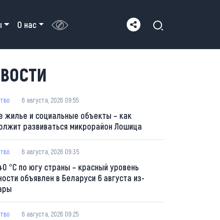
ы
О нас
ВОСТИ
тво
6 августа, 2026 09:55
е жилье и социальные объекты – как
олжит развиваться микрорайон Лошица
тво
6 августа, 2026 09:35
40 °С по югу страны – красный уровень
ности объявлен в Беларуси 6 августа из-
ары
тво
6 августа, 2026 09:25