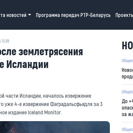
 navigation
та новостей
Программа передач РТР-Беларусь
Проект
 12:28
НО
осле землетрясения
де Исландии
Общес
Ново
прод
Общес
ной части Исландии, началось извержение
До +
то уже 4-е извержение Фаградальсфьядля за 3
опас
ое издание Iceland Monitor.
за ж
Общес