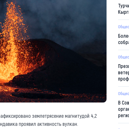
Турч
Кырг
Общес
Боле
собр
Общес
През
вете
проф
Общес
В Со
орга
реги
 зафиксировано землетрясение магнитудой 4,2
риндавика проявил активность вулкан.