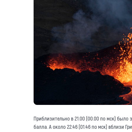
Приблизительно в 21.00 (00.00 по мск) было
балла. А около 22.46 (01.46 по мск) вблизи Г