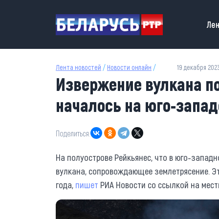
Перейти к основному содержанию
Main
Лен
Лента новостей
/
Новости онлайн
/
19 декабря 2023
Извержение вулкана п
началось на юго-запа
Поделиться:
На полуострове Рейкьянес, что в юго-запад
вулкана, сопровождающее землетрясение. Э
года,
пишет
РИА Новости со ссылкой на местн