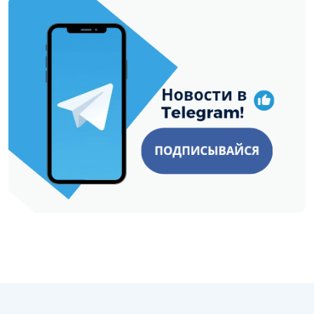
https://t.me/minskctvby