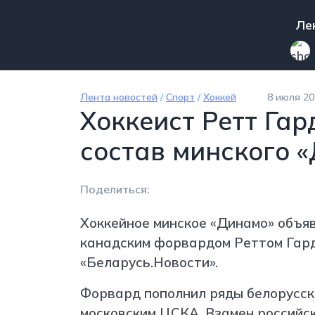
Перейти к основному содержанию
Mai
Ле
Лента новостей
/
Спорт
/
Хоккей
8 июля 20
Хоккеист Ретт Га
состав минского 
Поделиться:
Хоккейное минское «Динамо» объяв
канадским форвардом Реттом Гард
«Беларусь.Новости».
Форвард пополнил ряды белорусско
московским ЦСКА. Взамен российс