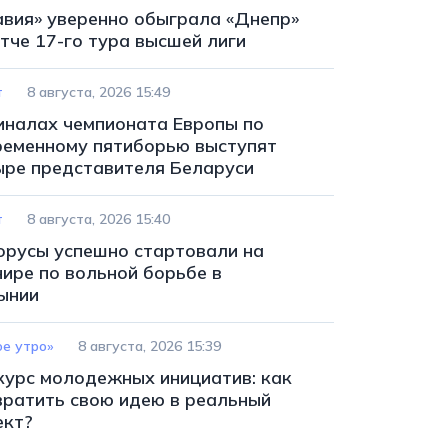
авия» уверенно обыграла «Днепр»
тче 17-го тура высшей лиги
т
8 августа, 2026 15:49
иналах чемпионата Европы по
ременному пятиборью выступят
ыре представителя Беларуси
т
8 августа, 2026 15:40
орусы успешно стартовали на
нире по вольной борьбе в
ынии
ое утро»
8 августа, 2026 15:39
курс молодежных инициатив: как
вратить свою идею в реальный
ект?