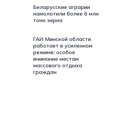
Беларусские аграрии
намолотили более 6 млн
тонн зерна
ГАИ Минской области
работает в усиленном
режиме: особое
внимание местам
массового отдыха
граждан
s://t.me/minskctvby