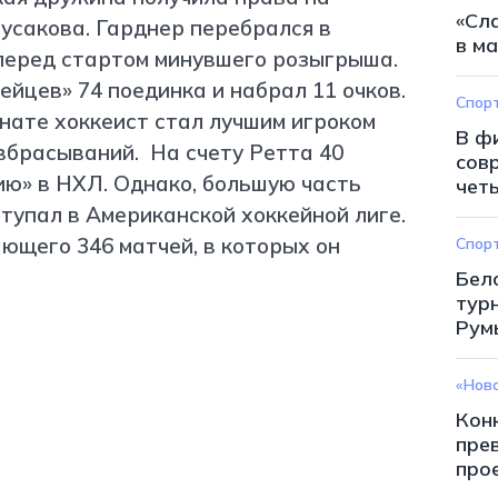
«Сл
усакова. Гарднер перебрался в
в ма
перед стартом минувшего розыгрыша.
ейцев» 74 поединка и набрал 11 очков.
Спор
онате хоккеист стал лучшим игроком
В ф
вбрасываний. На счету Ретта 40
сов
ию» в НХЛ. Однако, большую часть
чет
упал в Американской хоккейной лиге.
ающего 346 матчей, в которых он
Спор
Бел
тур
Рум
«Нов
Кон
пре
про