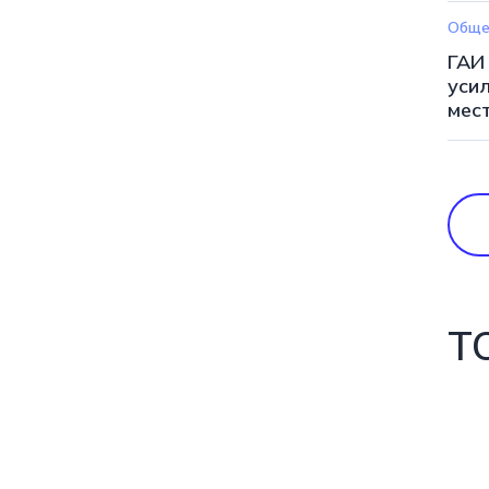
Обще
ГАИ
уси
мес
Т