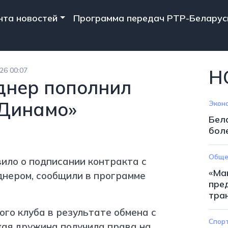
n navigation
нта новостей
Программа передач РТР-Беларус
26 00:07
Н
рднер пополнил
«Динамо»
Экон
Бел
бол
Обще
ило о подписании контракта с
«Ма
нером, сообщили в программе
пре
тра
го клуба в результате обмена с
Спор
кая дружина получила права на