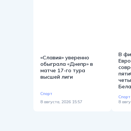
В фи
«Славия» уверенно
Евро
обыграла «Днепр» в
совр
матче 17-го тура
пяти
высшей лиги
четы
Бела
Спорт
Спорт
8 августа, 2026 15:57
8 авгу