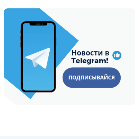
https://t.me/minskctvby