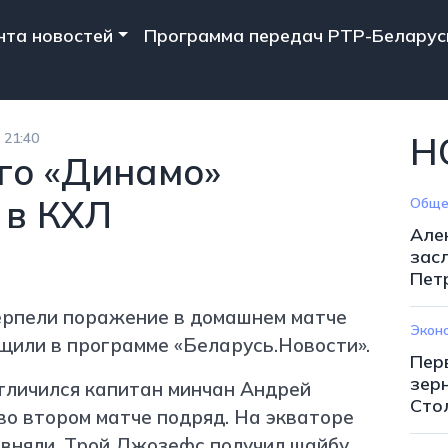
n navigation
нта новостей
Программа передач РТР-Беларус
 21:40
Н
го «Динамо»
 в КХЛ
Обще
Але
зас
Пет
ерпели поражение в домашнем матче
Экон
щили в программе «Беларусь.Новости».
Пер
зер
Отличился капитан минчан Андрей
Сто
во втором матче подряд. На экваторе
авняли. Трой Джозефс получил шайбу