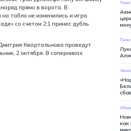
Поли
наряд прямо в ворота. В
Ахм
на табло не изменились и игра
цер
аде» со счетом 2:1 принес дубль
мон
Поли
Дмитрия Квартальнова проведут
Лук
ник, 2 октября. В соперниках
Алж
Экон
«На
Бел
сба
Обще
Нов
как
мик