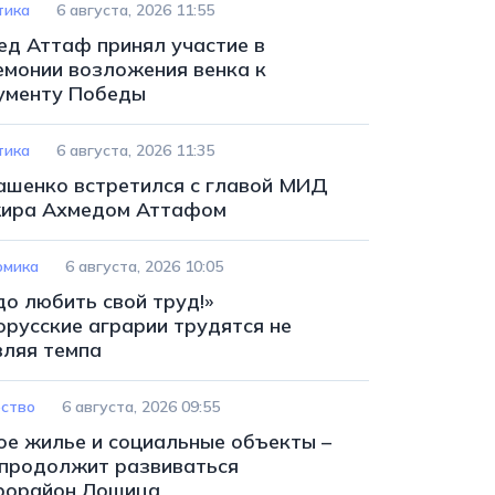
тика
6 августа, 2026 11:55
ед Аттаф принял участие в
емонии возложения венка к
ументу Победы
тика
6 августа, 2026 11:35
ашенко встретился с главой МИД
ира Ахмедом Аттафом
омика
6 августа, 2026 10:05
до любить свой труд!»
орусские аграрии трудятся не
вляя темпа
ство
6 августа, 2026 09:55
ое жилье и социальные объекты –
 продолжит развиваться
рорайон Лошица