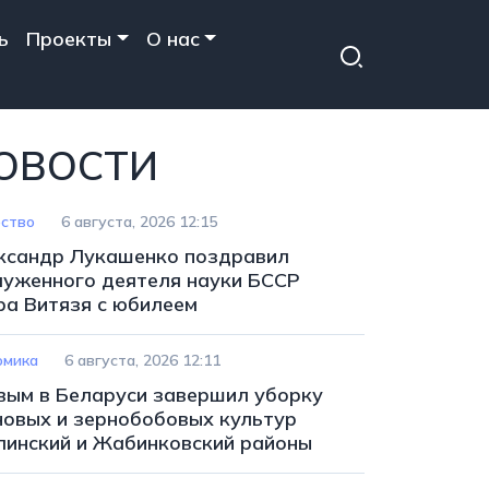
ь
Проекты
О нас
ОВОСТИ
ство
6 августа, 2026 12:15
ксандр Лукашенко поздравил
луженного деятеля науки БССР
ра Витязя с юбилеем
омика
6 августа, 2026 12:11
вым в Беларуси завершил уборку
новых и зернобобовых культур
линский и Жабинковский районы