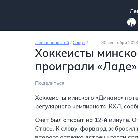
Перейти к основному содержанию
Mai
Ле
Лента новостей
/
Спорт
/
30 сентября 2023
Хоккеисты минско
проиграли «Ладе»
Поделиться:
Хоккеисты минского «Динамо» пот
регулярного чемпионата КХЛ, сооб
Счет был открыт на 12-й минуте. 
Стась. К слову, форвард забросил 
второго отрезка встречи гости ср