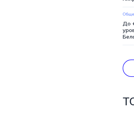
Обще
До 
уро
Бел
Т