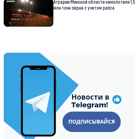
Аграрии Минской области намолотили 1,5
млн тонн зерна с учетом рапса
https://t.me/minskctvby