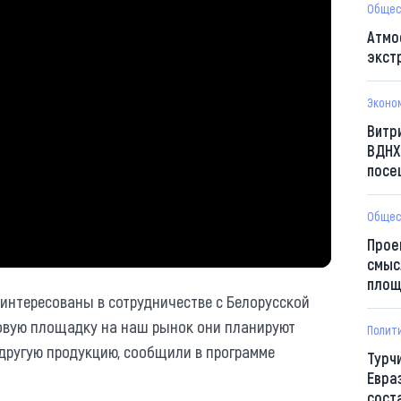
Общес
Атмо
экст
Эконо
Витр
ВДНХ
посе
Общес
Прое
смыс
площ
интересованы в сотрудничестве с Белорусской
говую площадку на наш рынок они планируют
Полит
 другую продукцию, сообщили в программе
Турч
Евра
сост