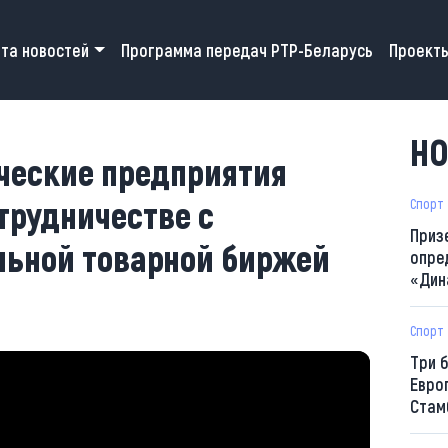
 navigation
та новостей
Программа передач РТР-Беларусь
Проект
НО
ческие предприятия
трудничестве с
Спорт
Приз
льной товарной биржей
опре
«Дин
Спорт
Три 
Евро
Стам