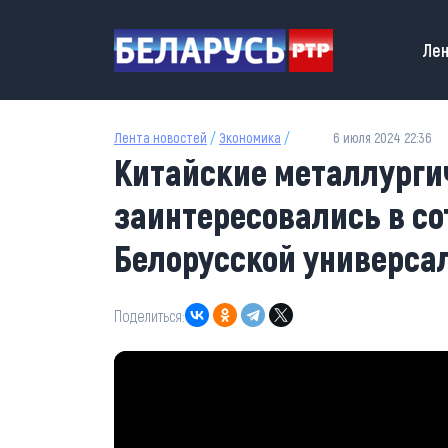
Перейти к основному содержанию
Main
Лен
Лента новостей
/
Экономика
/
6 июля 2024 22:36
Китайские металлурги
заинтересовались в со
Белорусской универса
Поделиться: