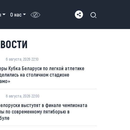
ы
О нас
ВОСТИ
6 августа, 2026 22:10
еры Кубка Беларуси по легкой атлетике
делились на столичном стадионе
амо»
6 августа, 2026 22:00
белоруски выступят в финале чемпионата
пы по современному пятиборью в
буле