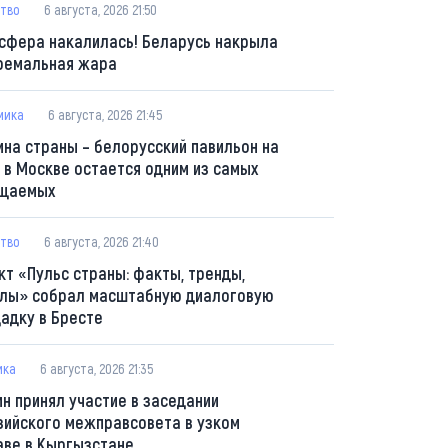
тво
6 августа, 2026 21:50
сфера накалилась! Беларусь накрыла
ремальная жара
мика
6 августа, 2026 21:45
ина страны – белорусский павильон на
 в Москве остается одним из самых
щаемых
тво
6 августа, 2026 21:40
кт «Пульс страны: факты, тренды,
лы» собрал масштабную диалоговую
адку в Бресте
ика
6 августа, 2026 21:35
ин принял участие в заседании
зийского межправсовета в узком
аве в Кыргызстане