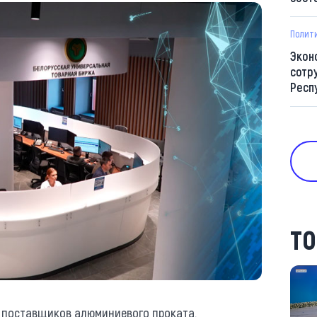
Полит
Экон
сотр
Респ
ТО
 поставщиков алюминиевого проката.