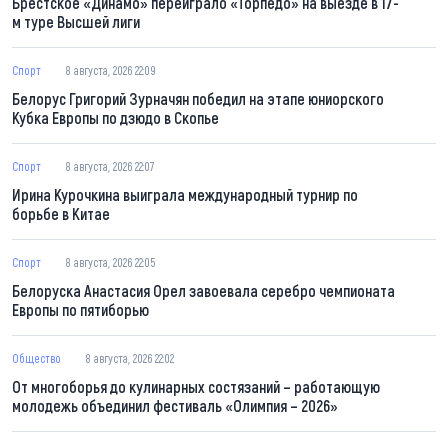
Брестское «Динамо» переиграло «Торпедо» на выезде в 17-
м туре Высшей лиги
Спорт
8 августа, 2026 22:09
Белорус Григорий Зурначян победил на этапе юниорского
Кубка Европы по дзюдо в Скопье
Спорт
8 августа, 2026 22:07
Ирина Курочкина выиграла международный турнир по
борьбе в Китае
Спорт
8 августа, 2026 22:05
Белоруска Анастасия Орел завоевала серебро чемпионата
Европы по пятиборью
Общество
8 августа, 2026 22:02
От многоборья до кулинарных состязаний – работающую
молодежь объединил фестиваль «Олимпия – 2026»