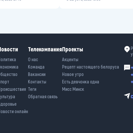
Новости
Телекомпания
Проекты
Р
у
Политика
О нас
Акценты
Экономика
Команда
Рецепт настоящего белоруса
+
+
Общество
Вакансии
Новое утро
+
Спорт
Контакты
Есть девчонка одна
Происшествия
Теги
Мисс Минск
Культура
Обратная связь
Здоровье
Новости онлайн