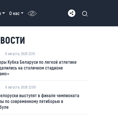
ы
О нас
ВОСТИ
6 августа, 2026 22:10
еры Кубка Беларуси по легкой атлетике
делились на столичном стадионе
амо»
6 августа, 2026 22:00
белоруски выступят в финале чемпионата
пы по современному пятиборью в
буле