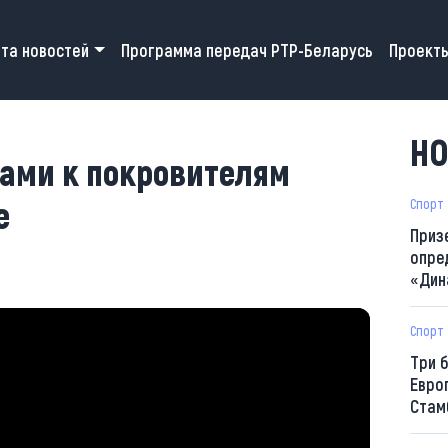
 navigation
та новостей
Программа передач РТР-Беларусь
Проект
НО
вами к покровителям
е
Спорт
Приз
опре
«Дин
Спорт
Три 
Евро
Стам