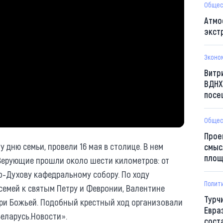
Общес
Атмо
экст
Эконо
Витр
ВДНХ
посе
Общес
Прое
дню семьи, провели 16 мая в столице. В нем
смыс
площ
 Верующие прошли около шести километров: от
о-Духову кафедральному собору. По ходу
Полит
емей к святым Петру и Февронии, Валентине
Турч
ери Божьей. Подобный крестный ход организовали
Евра
еларусь.Новости».
сост