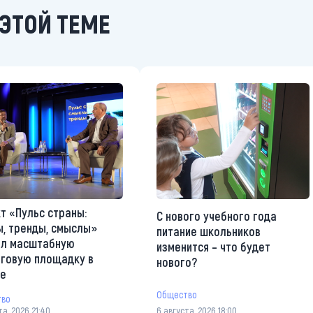
ЭТОЙ ТЕМЕ
т «Пульс страны:
С нового учебного года
, тренды, смыслы»
питание школьников
ал масштабную
изменится – что будет
говую площадку в
нового?
те
Общество
тво
та, 2026 21:40
6 августа, 2026 18:00