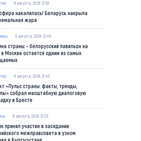
тво
6 августа, 2026 21:50
сфера накалилась! Беларусь накрыла
ремальная жара
мика
6 августа, 2026 21:45
ина страны – белорусский павильон на
 в Москве остается одним из самых
щаемых
тво
6 августа, 2026 21:40
кт «Пульс страны: факты, тренды,
лы» собрал масштабную диалоговую
адку в Бресте
ика
6 августа, 2026 21:35
ин принял участие в заседании
зийского межправсовета в узком
аве в Кыргызстане