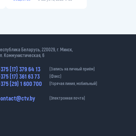
еспублика Беларусь, 220029, г. Минск,
л. Коммунистическая, 6
375 (17) 379 64 13
(Запись на личный приём)
375 (17) 361 63 73
(Факс)
375 (29) 1 600 700
(Горячая линия, мобильный)
contact@ctv.by
(Электронная почта)