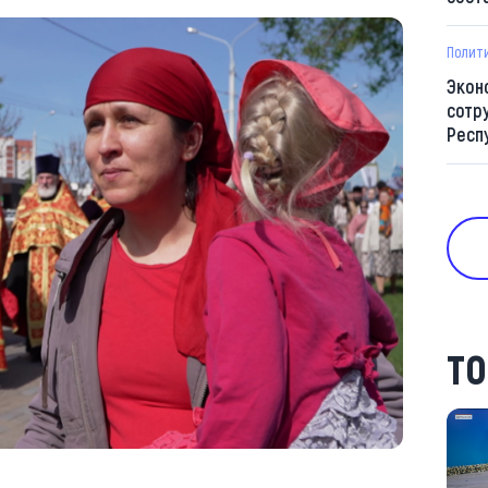
Полит
Экон
сотр
Респ
ТО