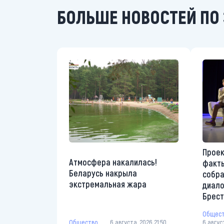
БОЛЬШЕ НОВОСТЕЙ ПО 
Проек
Атмосфера накалилась!
факты
Беларусь накрыла
собр
экстремальная жара
диало
Брес
Общес
Общество
6 августа, 2026 21:50
6 авгус