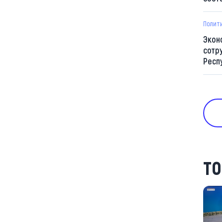
Полит
Экон
сотр
Респ
ТО