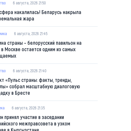
тво
6 августа, 2026 21:50
сфера накалилась! Беларусь накрыла
ремальная жара
мика
6 августа, 2026 21:45
ина страны – белорусский павильон на
 в Москве остается одним из самых
щаемых
тво
6 августа, 2026 21:40
кт «Пульс страны: факты, тренды,
лы» собрал масштабную диалоговую
адку в Бресте
ика
6 августа, 2026 21:35
ин принял участие в заседании
зийского межправсовета в узком
аве в Кыргызстане