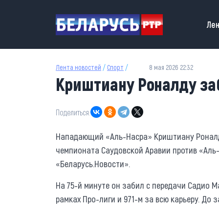
Перейти к основному содержанию
Main
Лен
Лента новостей
/
Спорт
/
8 мая 2026 22:32
Криштиану Роналду заб
Поделиться:
Нападающий «Аль-Насра» Криштиану Роналду
чемпионата Саудовской Аравии против «Аль
«Беларусь.Новости».
На 75-й минуте он забил с передачи Садио М
рамках Про-лиги и 971-м за всю карьеру. До 