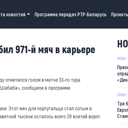
 navigation
та новостей
Программа передач РТР-Беларусь
Проект
НО
ил 971-й мяч в карьере
Спорт
Приз
опре
 отметился голом в матче 33-го тура
«Дин
-Шабаба», сообщили в программе
Спорт
Три 
ане. Этот мяч для португальца стал сотым в
Евро
заветной тысячи осталось всего 29 взятий ворот.
Стам