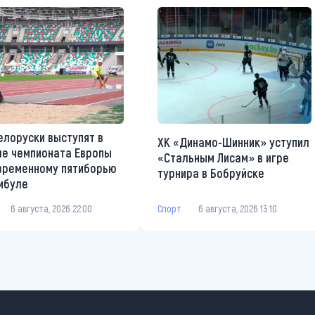
елоруски выступят в
ХК «Динамо-Шинник» уступил
е чемпионата Европы
«Стальным Лисам» в игре
временному пятиборью
турнира в Бобруйске
мбуле
Спорт
6 августа, 2026 13:10
6 августа, 2026 22:00