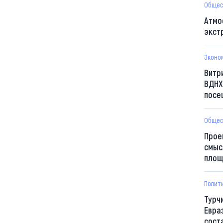
Общес
Атмо
экст
Эконо
Витр
ВДНХ
посе
Общес
Прое
смыс
площ
Полит
Турч
Евра
сост