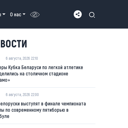
ы
О нас
ВОСТИ
6 августа, 2026 22:10
еры Кубка Беларуси по легкой атлетике
делились на столичном стадионе
амо»
6 августа, 2026 22:00
белоруски выступят в финале чемпионата
пы по современному пятиборью в
буле