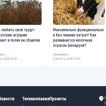
 любить свой труд!»
Максимально функционально
усские аграрии
и без лишних затрат! Как
ают в полях не сбавляя
развивается молочная
а
отрасль Беларуси?
ика
Экономика
та, 2026 10:05
5 августа, 2026 22:40
Новости
Телекомпания
Проекты
Р
у