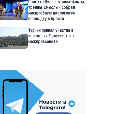
Проект «Пульс страны: факты,
тренды, смыслы» собрал
масштабную диалоговую
площадку в Бресте
Турчин принял участие в
заседании Евразийского
межправсовета
://t.me/minskctvby