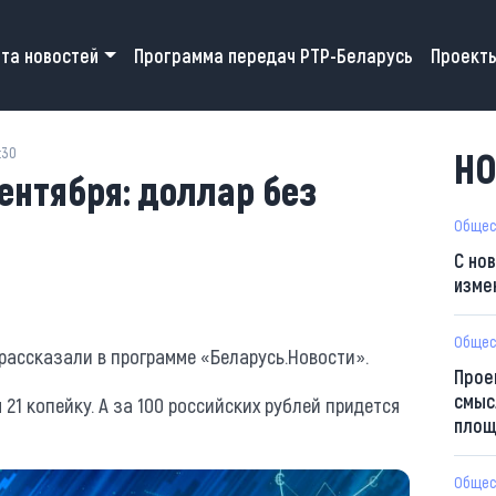
 navigation
та новостей
Программа передач РТР-Беларусь
Проект
:30
НО
сентября: доллар без
Общес
С но
изме
Общес
 рассказали в программе «Беларусь.Новости».
Прое
смыс
 21 копейку. А за 100 российских рублей придется
площ
Общес