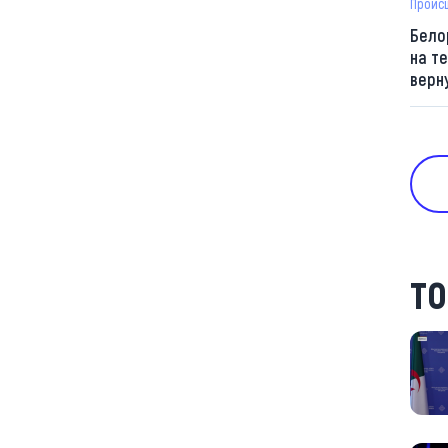
Проис
Бело
на т
верн
ТО