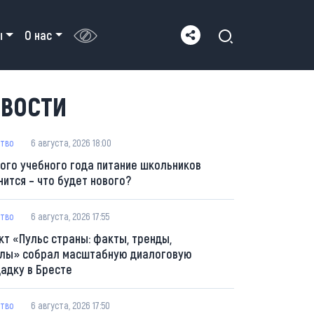
ы
О нас
ВОСТИ
тво
6 августа, 2026 18:00
вого учебного года питание школьников
нится – что будет нового?
тво
6 августа, 2026 17:55
кт «Пульс страны: факты, тренды,
лы» собрал масштабную диалоговую
адку в Бресте
тво
6 августа, 2026 17:50