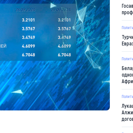
Госа
проф
Полит
Турч
Евра
Полит
Бела
одно
Афри
Полит
Лука
Алжи
дого