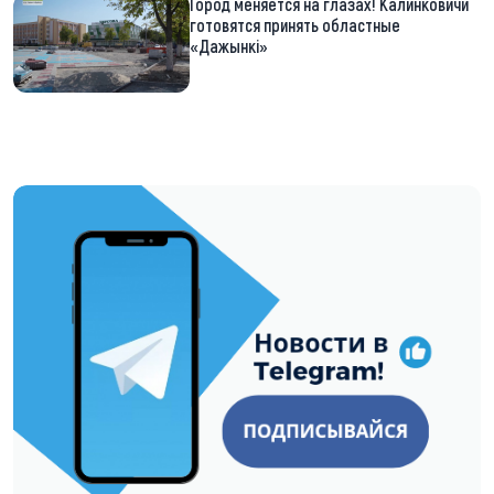
Город меняется на глазах! Калинковичи
готовятся принять областные
«Дажынкі»
https://t.me/minskctvby