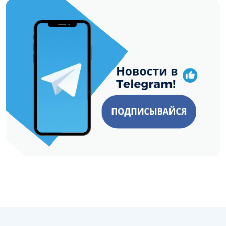
https://t.me/minskctvby