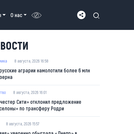
ы
О нас
ВОСТИ
мика
8 августа, 2026 16:58
русские аграрии намолотили более 6 млн
 зерна
тво
8 августа, 2026 16:01
честер Сити» отклонил предложение
селоны» по трансферу Родри
8 августа, 2026 15:57
вия» уверенно обыграла «Днепр» в