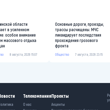
инской области
Основные дороги, проезды,
ает в усиленном
трассы расчищены. МЧС
е: особое внимание
ликвидирует последствия
м массового отдыха
прохождения грозового
дан
фронта
тво
8 августа, 2026 15:07
Общество
7 августа, 2026 23:15
Новости
Телекомпания
Проекты
Р
у
Политика
О нас
Акценты