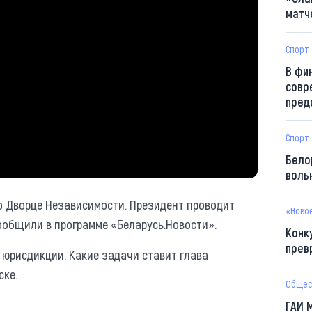
матч
Спорт
В фи
совр
пред
Спорт
Бело
воль
о Дворце Независимости. Президент проводит
«Ново
сообщили в программе «Беларусь.Новости».
Конк
прев
 юрисдикции. Какие задачи ставит глава
ске.
Общес
ГАИ 