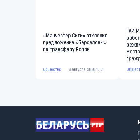
ГАИ М
«Манчестер Сити» отклонил
работ
предложение «Барселоны»
режим
по трансферу Родри
места
граж
Общество
8 августа, 2026 16:01
Общес