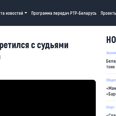
 navigation
та новостей
Программа передач РТР-Беларусь
Проект
НО
ретился с судьями
а
Эконо
Бела
тонн
Общес
«Ман
«Бар
Спорт
«Сла