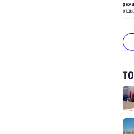
режи
отды
ТО