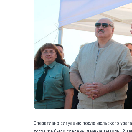
Оперативно ситуацию после июльского урага
тогда же были сделаны первые выводы. 2 авг