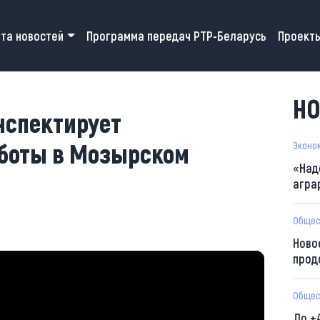
 navigation
та новостей
Программа передач РТР-Беларусь
Проект
НО
нспектирует
боты в Мозырском
Эконо
«Над
агра
Общес
Ново
прод
Общес
До +