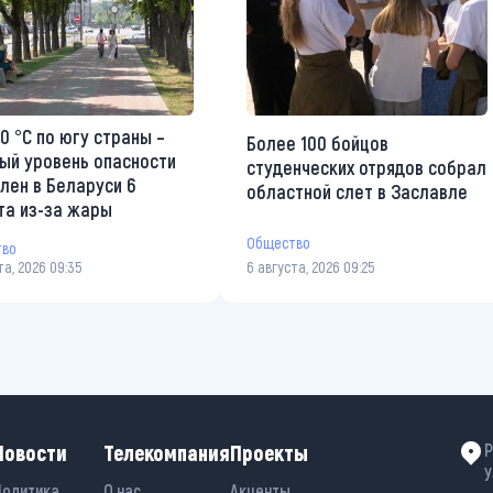
0 °С по югу страны –
Более 100 бойцов
ый уровень опасности
студенческих отрядов собрал
лен в Беларуси 6
областной слет в Заславле
та из-за жары
Общество
тво
та, 2026 09:35
6 августа, 2026 09:25
Новости
Телекомпания
Проекты
Р
у
Политика
О нас
Акценты