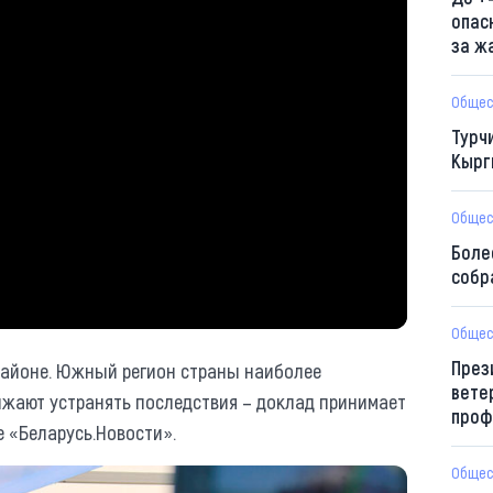
опас
за ж
Общес
Турч
Кырг
Общес
Боле
собр
Общес
През
районе. Южный регион страны наиболее
вете
олжают устранять последствия – доклад принимает
проф
 «Беларусь.Новости».
Общес