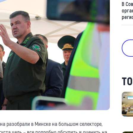
В Со
орга
реги
ТО
на разобрали в Минске на большом селекторе,
уста цель – все подробно обсудить и оценить на