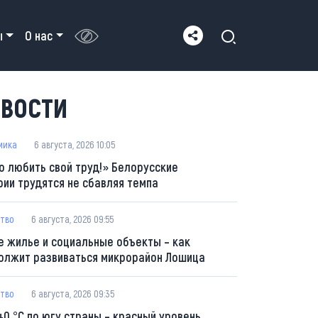
ы
О нас
ВОСТИ
мика
6 августа, 2026 10:05
о любить свой труд!» Белорусские
рии трудятся не сбавляя темпа
тво
6 августа, 2026 09:55
е жилье и социальные объекты – как
олжит развиваться микрорайон Лошица
тво
6 августа, 2026 09:35
40 °С по югу страны – красный уровень