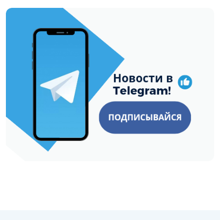
https://t.me/minskctvby