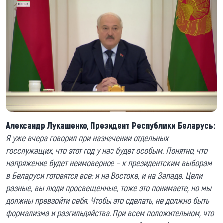
Александр Лукашенко, Президент Республики Беларусь:
Я уже вчера говорил при назначении отдельных
госслужащих, что этот год
у нас
будет особым.
Понятно, что
н
апряжение будет неимоверн
ое –
к президентским выборам
в
Беларуси
готовятся все: и на
В
остоке, и на
З
ападе.
Ц
ели
разные,
вы люди просвещенные, тоже это понимаете,
но мы
должны превзойти
с
ебя. Чтобы это сделать, не должно быть
формализма и разгильдяйств
а
. При всем положительном, что