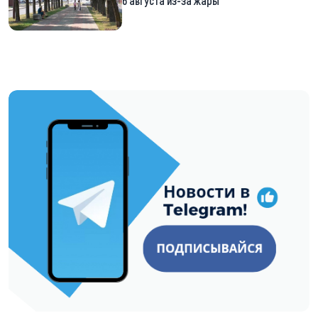
6 августа из-за жары
https://t.me/minskctvby