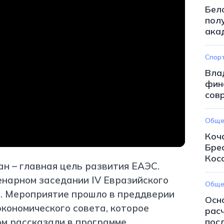
Бел
пол
ака
Спор
Вла
фин
сов
Обще
Коч
Бре
Кос
н – главная цель развития ЕАЭС.
ленарном заседании IV Евразийского
Обще
. Мероприятие прошло в преддверии
Осн
кономического совета, которое
рас
ом рассказали в программе
пос