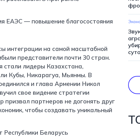
фро
Экон
Зву
агр
уби
сы интеграции на самой масштабной
сут
были представители почти 30 стран.
я стали лидеры Казахстана,
ли Кубы, Никарагуа, Мьянмы. В
оединился и глава Армении Никол
вучил свое видение стратегии
р призвал партнеров не догонять друг
кономик, чтобы создавать уникальный
Т