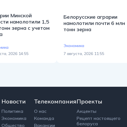
рии Минской
Белорусские аграрии
сти намолотили 1,5
намолотили почти 6 млн
тонн зерна с учетом
тонн зерна
а
Экономика
мика
ста, 2026 14:55
7 августа, 2026 11:55
Новости
Телекомпания
Проекты
Политика
О нас
Акценты
Экономика
Команда
Рецепт настоящего
белоруса
Общество
Вакансии