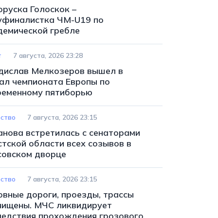
оруска Голоскок –
уфиналистка ЧМ-U19 по
демической гребле
т
7 августа, 2026 23:28
дислав Мелкозеров вышел в
ал чемпионата Европы по
ременному пятиборью
ство
7 августа, 2026 23:15
анова встретилась с сенаторами
стской области всех созывов в
совском дворце
ство
7 августа, 2026 23:15
овные дороги, проезды, трассы
чищены. МЧС ликвидирует
ледствия прохождения грозового