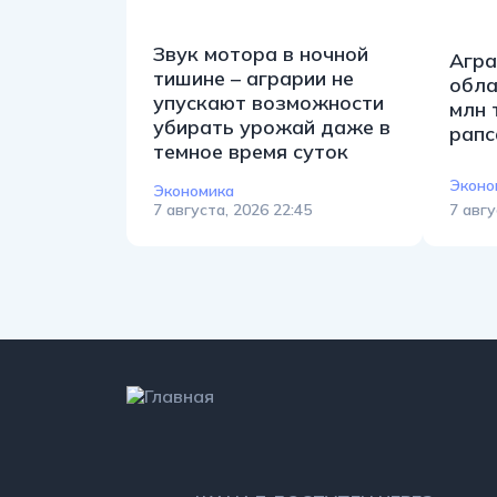
Звук мотора в ночной
Агра
тишине – аграрии не
обла
упускают возможности
млн 
убирать урожай даже в
рапс
темное время суток
Эконо
Экономика
7 августа, 2026 22:45
7 авгу