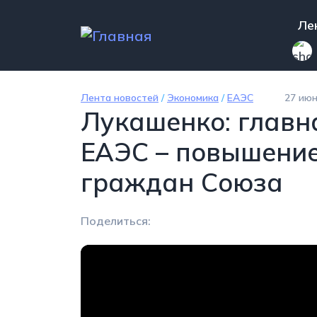
Перейти к основному содержанию
Mai
Ле
Лента новостей
/
Экономика
/
ЕАЭС
27 июн
Лукашенко: главн
ЕАЭС – повышение
граждан Союза
Поделиться: