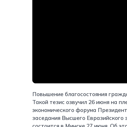
Повышение благосостояния гражда
Такой тезис озвучил 26 июня на п
экономического форума Президент
заседания Высшего Евразийского э
состоится в Минске 27 июня. Об эт