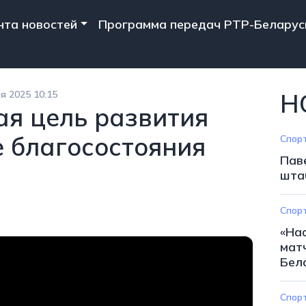
n navigation
нта новостей
Программа передач РТР-Беларус
я 2025 10:15
Н
ая цель развития
 благосостояния
Спор
Пав
шта
Спор
«На
мат
Бел
Спор