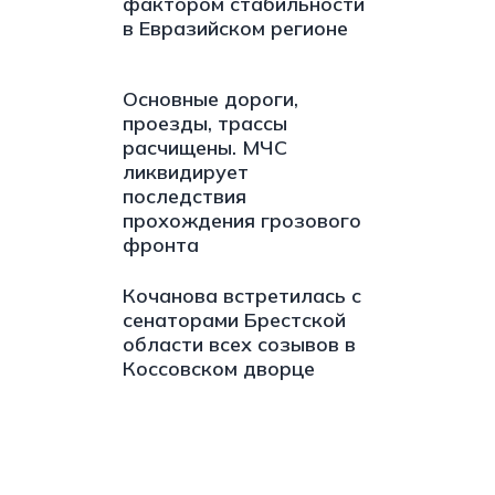
фактором стабильности
в Евразийском регионе
Основные дороги,
проезды, трассы
расчищены. МЧС
ликвидирует
последствия
прохождения грозового
фронта
Кочанова встретилась с
сенаторами Брестской
области всех созывов в
Коссовском дворце
s://t.me/minskctvby