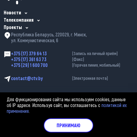
Новости
Телекомпания
Проекты
Республика Беларусь, 220029, г. Минск,
ул. Коммунистическая, 6
+375 (17) 379 64 13
(Запись на личный приём)
+375 (17) 361 63 73
(Факс)
+375 (29) 1 600 700
(Горячая линия, мобильный)
contact@ctv.by
(Электронная почта)
Для функционирования сайта мы используем cookies, данные
об IP адресе. Используя сайт, вы соглашаетесь с
политикой их
применения
.
2002—2026 © ЗАО «Столичное телевидение». При любом использовании
материалов активная гиперссылка на «belarus-news.by» обязательна.
Политика обработки персональных данных
ПРИНИМАЮ