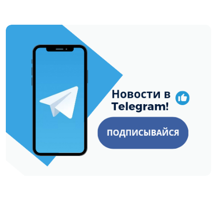
https://t.me/minskctvby