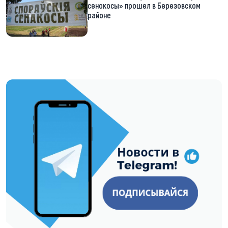
сенокосы» прошел в Березовском
районе
https://t.me/minskctvby