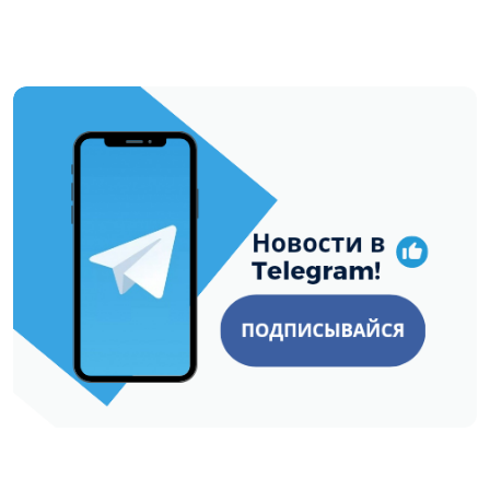
https://t.me/minskctvby