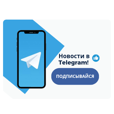
https://t.me/minskctvby